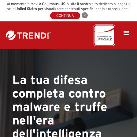
Al momento ti trovi a
Columbus
,
US
. Visita il nostro sito dedicato al negozio
nelle
United States
per visualizzare contenuti specifici per la tua posizione.
CONTINUA
La tua difesa
completa contro
malware e truffe
nell'era
dell'intelligenza