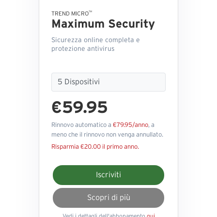
™
TREND MICRO
Maximum Security
Sicurezza online completa e
protezione antivirus
€59.95
Rinnovo automatico a
€79.95/anno
, a
meno che il rinnovo non venga annullato.
Risparmia €20.00 il primo anno.
Iscriviti
Scopri di più
Vedi i dettagli dell'abbonamento
qui